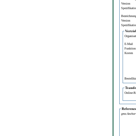
Version
Spezifikatio
Bezeichnun
Version
Spezifikatio
Vertrie
Organisa
E-Mail
Funktion
Kosten
Bestellhi
Transf
Online-R
Referenz
gmx:Anchor