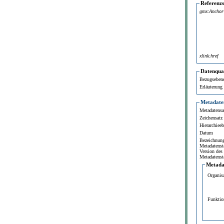
Referenz
gmx:Anchor
xlink:href
Datenqual
Bezugseben
Erläuterung
Metadate
Metadatensat
Zeichensatz
Hierarchiee
Datum
Bezeichnun
Metadatenst
Version des
Metadatenst
Metada
Organis
Funktio