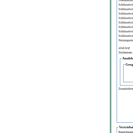
Überarbeitun
Schlüsselwö
Schlüsselwö
Schlüsselwö
Schlüsselwö
Schlüsselwö
Schlüsselwö
Schlüsselwö
Schlüsselwö
Nutzungsei
xlink:href
Zeichensatz
Ausdeh
Geog
Zusatzinfor
Vertriebs
Bezeichnun