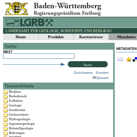
LANDESAMT FÜR GEOLOGIE, ROHSTOFFE UND BERGBAU
Home
Produkte
Kartenviewer
Metadaten
Suche
METADATEN
WAS?
Suche
Zurücksetzen
Erweitert
Optionen
Themen/Inhalte
Bergbau
Bodenkunde
Erdbeben
Geologie
Geothermie
Geotourismus
Hydrogeologie
Ingenieurgeologie
Rohstoffgeologie
Bohrungen