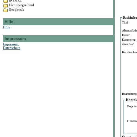
INSPIRE
Fachübergreifend
Geophysik
Basisinfo
Hilfe
Titel
Hilfe
Alternativtit
Datum
Impressum
Datumstyp
Impressum
xlink:href
Datenschutz
Kurzbeschre
Bearbeitung
Kontakt
Organis
Funktio