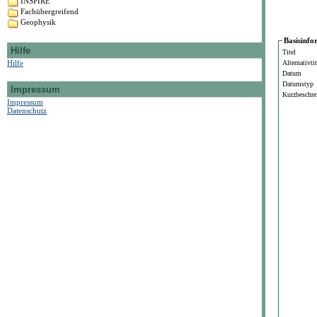
INSPIRE
Fachübergreifend
Geophysik
Basisinfo
Hilfe
Titel
Hilfe
Alternativtit
Datum
Datumstyp
Impressum
Kurzbeschre
Impressum
Datenschutz