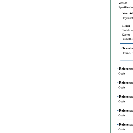
Version
Spezifikatio
Vertrie
Organisa
E-Mail
Funktion
Kosten
Bestellhi
Transf
Online-R
Referenz
Code
Referenz
Code
Referenz
Code
Referenz
Code
Referenz
Code