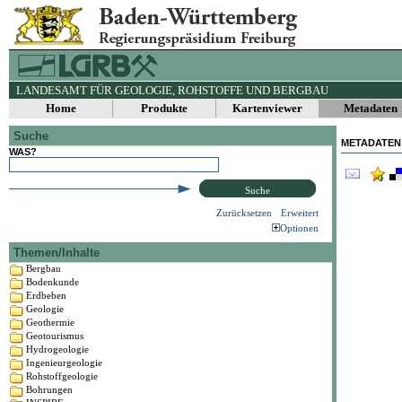
LANDESAMT FÜR GEOLOGIE, ROHSTOFFE UND BERGBAU
Home
Produkte
Kartenviewer
Metadaten
Suche
METADATEN
WAS?
Suche
Zurücksetzen
Erweitert
Optionen
Themen/Inhalte
Bergbau
Bodenkunde
Erdbeben
Geologie
Geothermie
Geotourismus
Hydrogeologie
Ingenieurgeologie
Rohstoffgeologie
Bohrungen