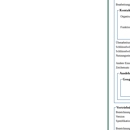
Bearbeitung
Kontakt
Organis
Funktio
Überarbeitun
Schlüsselwö
Schlüsselwö
Nutzungsei
Andere Ein
Zeichensatz
Ausdeh
Geog
Vertriebs
Bezeichnun
Version
Spezifikatio
Bezeichnun