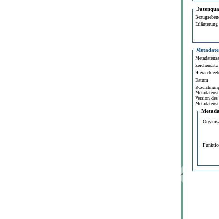
Datenqual
Bezugseben
Erläuterung
Metadate
Metadatensat
Zeichensatz
Hierarchiee
Datum
Bezeichnun
Metadatenst
Version des
Metadatenst
Metada
Organis
Funktio