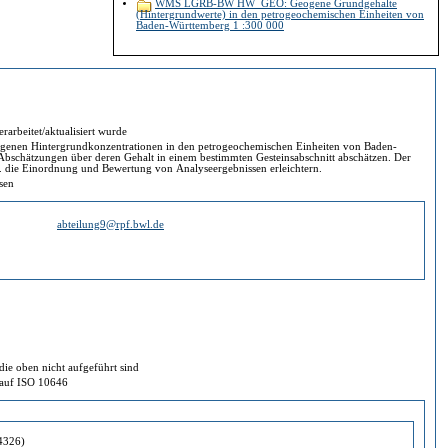
WMS LGRB-BW HW_GEO: Geogene Grundgehalte
(Hintergrundwerte) in den petrogeochemischen Einheiten von
Baden-Württemberg 1 :300 000
rarbeitet/aktualisiert wurde
en von Baden-
vorgelegte Bericht wird Abschätzungen von Gesteinsgehalten, bzw. die Einordnung und Bewertung von Analyseergebnissen erleichtern.
ssen
abteilung9@rpf.bwl.de
ie oben nicht aufgeführt sind
d auf ISO 10646
4326)