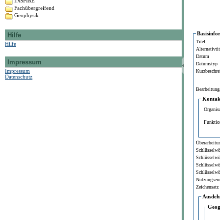
INSPIRE
Fachübergreifend
Geophysik
Basisinfo
Hilfe
Titel
Hilfe
Alternativtit
Datum
Impressum
Datumstyp
Impressum
Kurzbeschre
Datenschutz
Bearbeitung
Kontakt
Organis
Funktio
Überarbeitun
Schlüsselwö
Schlüsselwö
Schlüsselwö
Schlüsselwö
Nutzungsei
Zeichensatz
Ausdeh
Geog