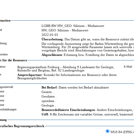
rmation
LGRB-BW HW_GEO: Silizium - Medianwert
el
HW_GEO: Silizium - Medianwert
2022-01-01
Überarbeitung
: Das Datum gibt an, wann die Ressource zuletzt übe
ibung
Die vorliegende Auswertung zeigt für Baden-Württemberg die geogenen Hintergrundkonzentrationen in den petrogeochemischen Einheit
Württemberg. Für 20 ausgewählte Parameter lassen sich wertvolle Abschätzungen über deren Gehalt in einem bestimmten Gesteinsabschnitt abschätzen. Der
sstatus
Abgeschlossen
: Erfassung bzw. Erstellung der Daten ist abgeschlo
 für die Ressource
ation
E-Mail
Regierungspräsidium Freiburg - Abteilung 9 Landesamt für Geologie,
Rohstoffe und Bergbau, Ref. 92 Landesgeologie
n
Ansprechpartner
: Kontakt für Informationen zur Ressource oder deren
Bezugsmöglichkeiten
gsintervall
Bei Bedarf
: Daten werden bei Bedarf aktualisiert
rter
Gestein .
rter
Geodaten .
rter
opendata .
rter
Geologie .
nschränkungen
Benutzerdeifinierte Einschränkungen
: Andere Einschränkungen, d
Utf8
: 8-Bit Zeichensatz mit variabler Grösse, universell, basieren
nung
rafisches Begrenzungsrechteck
WGS 84 (EPSG: