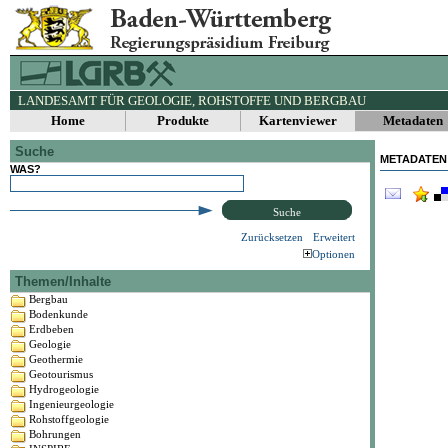
LANDESAMT FÜR GEOLOGIE, ROHSTOFFE UND BERGBAU
Home
Produkte
Kartenviewer
Metadaten
Suche
METADATEN
WAS?
Suche
Zurücksetzen
Erweitert
Optionen
Themen/Inhalte
Bergbau
Bodenkunde
Erdbeben
Geologie
Geothermie
Geotourismus
Hydrogeologie
Ingenieurgeologie
Rohstoffgeologie
Bohrungen