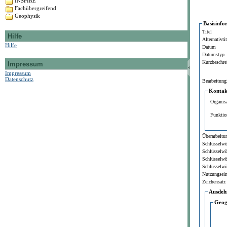
INSPIRE
Fachübergreifend
Geophysik
Basisinfo
Titel
Hilfe
Alternativtit
Hilfe
Datum
Datumstyp
Kurzbeschre
Impressum
Impressum
Datenschutz
Bearbeitung
Kontakt
Organis
Funktio
Überarbeitun
Schlüsselwö
Schlüsselwö
Schlüsselwö
Schlüsselwö
Nutzungsei
Zeichensatz
Ausdeh
Geog