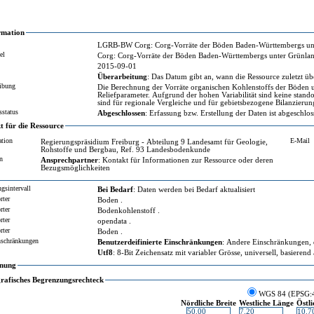
rmation
LGRB-BW Corg: Corg-Vorräte der Böden
el
Corg: Corg-Vorräte der Böden Baden-Württembergs unter Grünlan
2015-09-01
Überarbeitung
: Das Datum gibt an, wann die Ressource zuletzt übe
ibung
Die Berechnung der Vorräte organischen Kohlenstoffs der Böden unter Grünland bis in 100 cm Tiefe erfolgt
Reliefparameter. Aufgrund der hohen Variabilität sind keine standortsbezogenen 
sind für regionale Vergleiche und für gebietsbezogene Bil
sstatus
Abgeschlossen
: Erfassung bzw. Erstellung der Daten ist abgeschlo
 für die Ressource
ation
E-Mail
Regierungspräsidium Freiburg - Abteilung 9 Landesamt für Geologie,
Rohstoffe und Bergbau, Ref. 93 Landesbodenkunde
n
Ansprechpartner
: Kontakt für Informationen zur Ressource oder deren
Bezugsmöglichkeiten
gsintervall
Bei Bedarf
: Daten werden bei Bedarf aktualisiert
rter
Boden .
rter
Bodenkohlenstoff .
rter
opendata .
rter
Boden .
nschränkungen
Benutzerdeifinierte Einschränkungen
: Andere Einschränkungen, d
Utf8
: 8-Bit Zeichensatz mit variabler Grösse, universell, basieren
nung
rafisches Begrenzungsrechteck
WGS 84 (EPSG:
Nördliche Breite
Westliche Länge
Östl