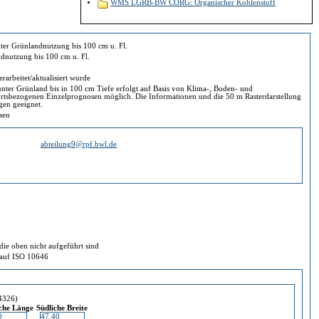
WMS LGRB-BW CORG: Organischer Kohlenstoff
 Baden-Württembergs unter Grünlandnutzung bis 100 cm u. Fl.
dnutzung bis 100 cm u. Fl.
rarbeitet/aktualisiert wurde
 auf Basis von Klima-, Boden- und
Einzelprognosen möglich. Die Informationen und die 50 m Rasterdarstellung
anzierungen geeignet.
ssen
abteilung9@rpf.bwl.de
ie oben nicht aufgeführt sind
d auf ISO 10646
4326)
iche Länge
Südliche Breite