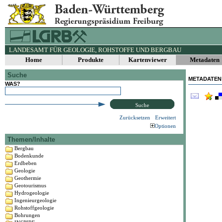
LANDESAMT FÜR GEOLOGIE, ROHSTOFFE UND BERGBAU
Home
Produkte
Kartenviewer
Metadaten
Suche
METADATEN
WAS?
Suche
Zurücksetzen
Erweitert
Optionen
Themen/Inhalte
Bergbau
Bodenkunde
Erdbeben
Geologie
Geothermie
Geotourismus
Hydrogeologie
Ingenieurgeologie
Rohstoffgeologie
Bohrungen