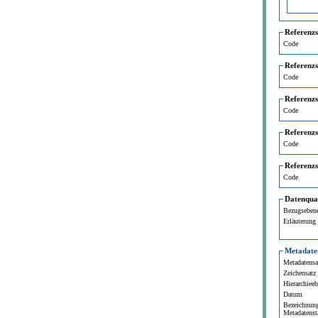
Referenz
Code
Referenz
Code
Referenz
Code
Referenz
Code
Referenz
Code
Datenqual
Bezugseben
Erläuterung
Metadate
Metadatensat
Zeichensatz
Hierarchiee
Datum
Bezeichnun
Metadatenst