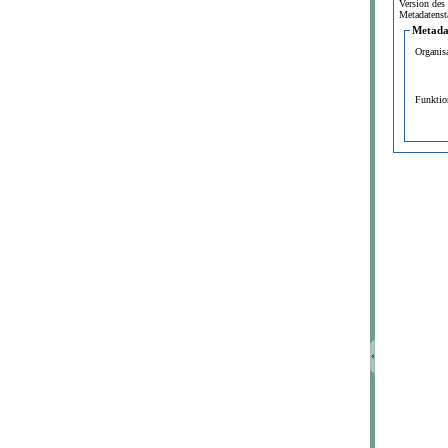
Version des
Metadatenst
Metada
Organis
Funktio