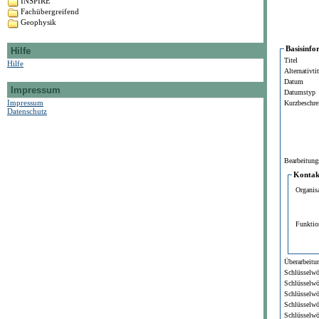
INSPIRE
Fachübergreifend
Geophysik
Basisinfo
Hilfe
Titel
Hilfe
Alternativtit
Datum
Impressum
Datumstyp
Impressum
Kurzbeschre
Datenschutz
Bearbeitung
Kontakt
Organis
Funktio
Überarbeitun
Schlüsselwö
Schlüsselwö
Schlüsselwö
Schlüsselwö
Schlüsselwö