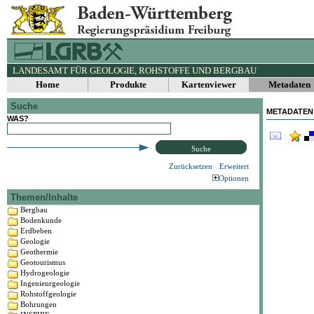
LANDESAMT FÜR GEOLOGIE, ROHSTOFFE UND BERGBAU
Home
Produkte
Kartenviewer
Metadaten
Suche
METADATEN
WAS?
Suche
Zurücksetzen
Erweitert
Optionen
Themen/Inhalte
Bergbau
Bodenkunde
Erdbeben
Geologie
Geothermie
Geotourismus
Hydrogeologie
Ingenieurgeologie
Rohstoffgeologie
Bohrungen