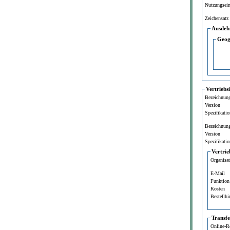
Nutzungsei
Zeichensatz
Ausdeh
Geog
Vertriebs
Bezeichnun
Version
Spezifikatio
Bezeichnun
Version
Spezifikatio
Vertrie
Organisa
E-Mail
Funktion
Kosten
Bestellhi
Transf
Online-R