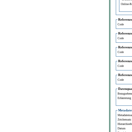
Online-R
Referenz
Code
Referenz
Code
Referenz
Code
Referenz
Code
Referenz
Code
Datenqual
Bezugseben
Erläuterung
Metadate
Metadatensat
Zeichensatz
Hierarchiee
Datum