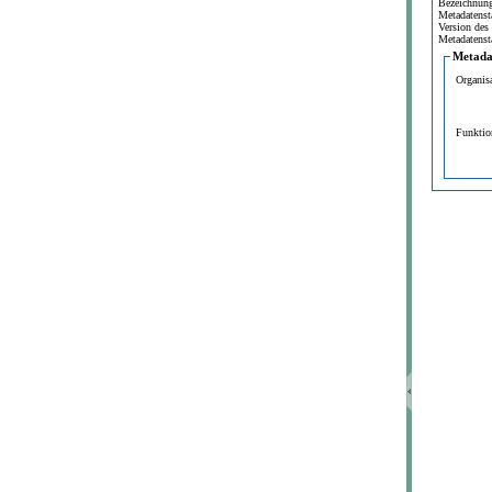
Bezeichnun
Metadatenst
Version des
Metadatenst
Metada
Organis
Funktio