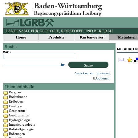
LANDESAMT FÜR GEOLOGIE, ROHSTOFFE UND BERGBAU
Home
Produkte
Kartenviewer
Metadaten
Suche
METADATEN
WAS?
Suche
Zurücksetzen
Erweitert
Optionen
Themen/Inhalte
Bergbau
Bodenkunde
Erdbeben
Geologie
Geothermie
Geotourismus
Hydrogeologie
Ingenieurgeologie
Rohstoffgeologie
Bohrungen