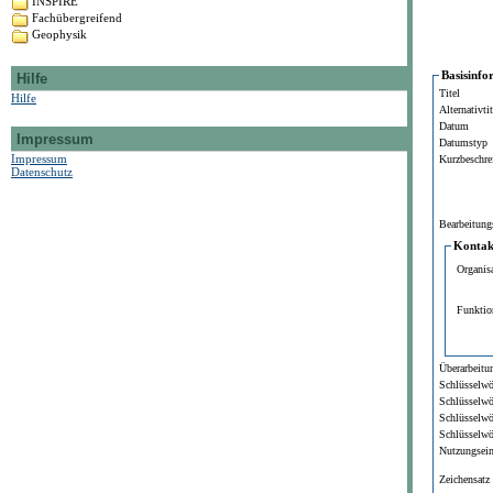
INSPIRE
Fachübergreifend
Geophysik
Basisinfo
Hilfe
Titel
Hilfe
Alternativtit
Datum
Impressum
Datumstyp
Impressum
Kurzbeschre
Datenschutz
Bearbeitung
Kontakt
Organis
Funktio
Überarbeitun
Schlüsselwö
Schlüsselwö
Schlüsselwö
Schlüsselwö
Nutzungsei
Zeichensatz