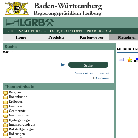
LANDESAMT FÜR GEOLOGIE, ROHSTOFFE UND BERGBAU
Home
Produkte
Kartenviewer
Metadaten
Suche
METADATEN
WAS?
Suche
Zurücksetzen
Erweitert
Optionen
Themen/Inhalte
Bergbau
Bodenkunde
Erdbeben
Geologie
Geothermie
Geotourismus
Hydrogeologie
Ingenieurgeologie
Rohstoffgeologie
Bohrungen