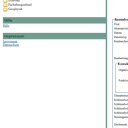
INSPIRE
Fachübergreifend
Geophysik
Basisinfo
Hilfe
Titel
Hilfe
Alternativtit
Datum
Impressum
Datumstyp
Impressum
Kurzbeschre
Datenschutz
Bearbeitung
Kontakt
Organis
Funktio
Überarbeitun
Schlüsselwö
Schlüsselwö
Schlüsselwö
Schlüsselwö
Nutzungsei
Zeichensatz