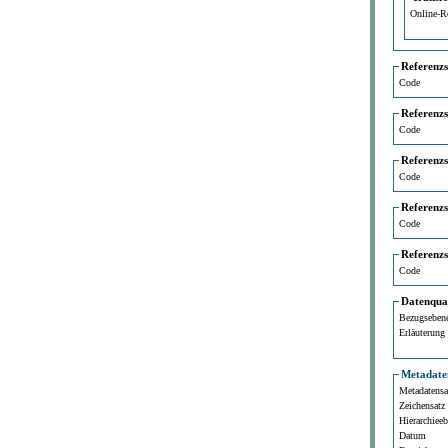
Online-R
Referenz
Code
Referenz
Code
Referenz
Code
Referenz
Code
Referenz
Code
Datenqual
Bezugseben
Erläuterung
Metadate
Metadatensat
Zeichensatz
Hierarchiee
Datum