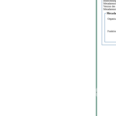
Bezeichnun
Metadatenst
Version des
Metadatenst
Metada
Organis
Funktio