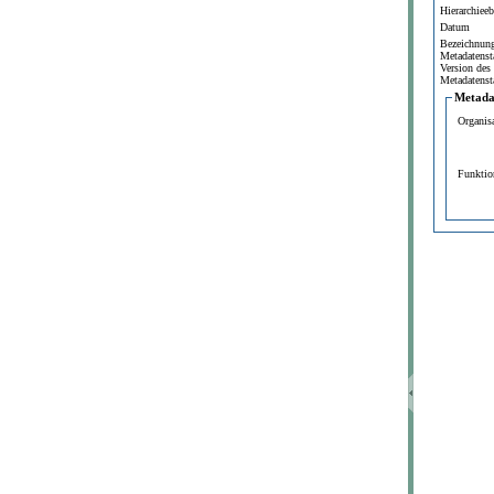
Hierarchiee
Datum
Bezeichnun
Metadatenst
Version des
Metadatenst
Metada
Organis
Funktio