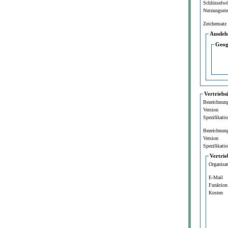
Schlüsselwö
Nutzungsei
Zeichensatz
Ausdeh
Geog
Vertriebs
Bezeichnun
Version
Spezifikatio
Bezeichnun
Version
Spezifikatio
Vertrie
Organisa
E-Mail
Funktion
Kosten