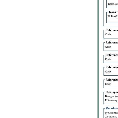
Bestellhi
Transf
Online-R
Referenz
Code
Referenz
Code
Referenz
Code
Referenz
Code
Referenz
Code
Datenqual
Bezugseben
Erläuterung
Metadate
Metadatensat
Zeichensatz