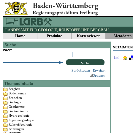
LANDESAMT FÜR GEOLOGIE, ROHSTOFFE UND BERGBAU
Home
Produkte
Kartenviewer
Metadaten
Suche
METADATEN
WAS?
Suche
Zurücksetzen
Erweitert
Optionen
Themen/Inhalte
Bergbau
Bodenkunde
Erdbeben
Geologie
Geothermie
Geotourismus
Hydrogeologie
Ingenieurgeologie
Rohstoffgeologie
Bohrungen