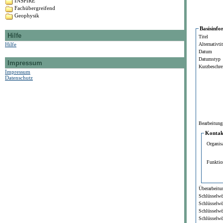
INSPIRE
Fachübergreifend
Geophysik
Basisinfo
Hilfe
Titel
Hilfe
Alternativtit
Datum
Datumstyp
Impressum
Kurzbeschre
Impressum
Datenschutz
Bearbeitung
Kontakt
Organis
Funktio
Überarbeitun
Schlüsselwö
Schlüsselwö
Schlüsselwö
Schlüsselwö