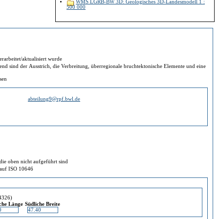
WMS LGRB-BW 3D: Geologisches 3D-Landesmodell 1 :
500 000
rarbeitet/aktualisiert wurde
der Ausstrich, die Verbreitung, überregionale bruchtektonische Elemente und eine
ssen
abteilung9@rpf.bwl.de
ie oben nicht aufgeführt sind
d auf ISO 10646
4326)
iche Länge
Südliche Breite