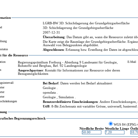
rmation
LGRB-BW 3D: Schichtlagerung der Grundgebirgsoberfläche
el
3D: Schichtlagerung der Grundgebirgsoberfläche
2007-12-31
Überarbeitung
: Das Datum gibt an, wann die Ressource zuletzt übe
ibung
Die Karte zeigt die Raumlage der Grundgebirgsoberfläche. Ergänzend sind 
Auswahl von Belegpunkten abgebildet.
sstatus
Abgeschlossen
: Erfassung bzw. Erstellung der Daten ist abgeschlo
 für die Ressource
ation
E-Mail
Regierungspräsidium Freiburg - Abteilung 9 Landesamt für Geologie,
Rohstoffe und Bergbau, Ref. 92 Landesgeologie
n
Ansprechpartner
: Kontakt für Informationen zur Ressource oder deren
Bezugsmöglichkeiten
gsintervall
Bei Bedarf
: Daten werden bei Bedarf aktualisiert
rter
Geologie .
rter
opendata .
rter
Geologie , Simulation .
nschränkungen
Benutzerdeifinierte Einschränkungen
: Andere Einschränkungen, d
Utf8
: 8-Bit Zeichensatz mit variabler Grösse, universell, basieren
nung
rafisches Begrenzungsrechteck
WGS 84 (EPSG:
Nördliche Breite
Westliche Länge
Östl