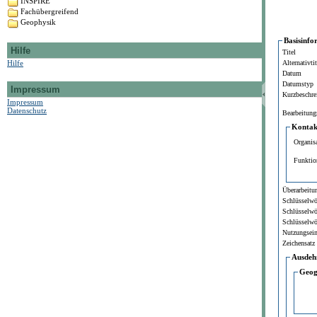
INSPIRE
Fachübergreifend
Geophysik
Basisinfo
Hilfe
Titel
Hilfe
Alternativtit
Datum
Datumstyp
Impressum
Kurzbeschre
Impressum
Datenschutz
Bearbeitung
Kontakt
Organis
Funktio
Überarbeitun
Schlüsselwö
Schlüsselwö
Schlüsselwö
Nutzungsei
Zeichensatz
Ausdeh
Geog