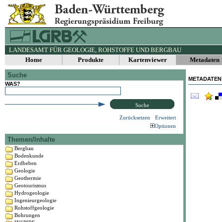
LANDESAMT FÜR GEOLOGIE, ROHSTOFFE UND BERGBAU
Home
Produkte
Kartenviewer
Metadaten
Suche
METADATEN
WAS?
Suche
Zurücksetzen
Erweitert
Optionen
Themen/Inhalte
Bergbau
Bodenkunde
Erdbeben
Geologie
Geothermie
Geotourismus
Hydrogeologie
Ingenieurgeologie
Rohstoffgeologie
Bohrungen